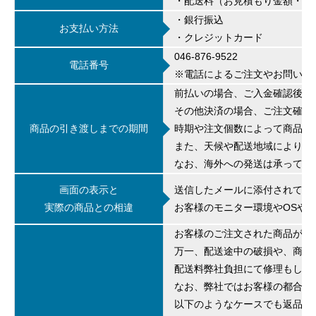
・配送料（お見積もり金額・販
・銀行振込
お支払い方法
・クレジットカード
046-876-9522
電話番号
※電話によるご注文やお問い合
前払いの場合、ご入金確認後3
その他決済の場合、ご注文確認
商品の引き渡しまでの期間
時期や注文個数によって商品の
また、天候や配送地域により、
なお、海外への発送は承ってお
画面の表示と
送信したメールに添付されてい
実際の商品との相違
お客様のモニター環境やOSや
お客様のご注文された商品が到
万一、配送途中の破損や、商品
配送料弊社負担にて修理もしく
なお、弊社ではお客様の都合に
以下のようなケースでも返品・