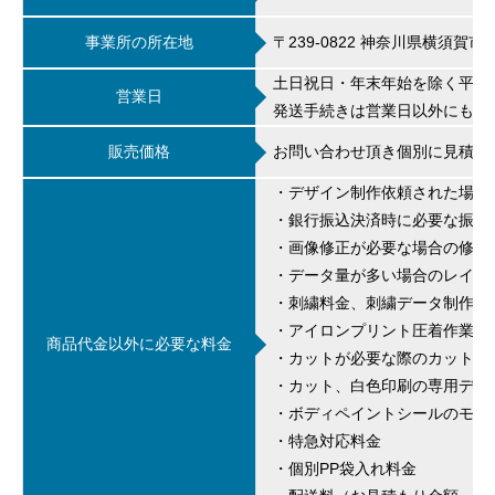
事業所の所在地
〒239-0822 神奈川県横須賀市浦賀
土日祝日・年末年始を除く平日
営業日
発送手続きは営業日以外にも行
販売価格
お問い合わせ頂き個別に見積制
・デザイン制作依頼された場合
・銀行振込決済時に必要な振込
・画像修正が必要な場合の修正
・データ量が多い場合のレイア
・刺繍料金、刺繍データ制作料
・アイロンプリント圧着作業料
商品代金以外に必要な料金
・カットが必要な際のカット料
・カット、白色印刷の専用デー
・ボディペイントシールのモノ
・特急対応料金
・個別PP袋入れ料金