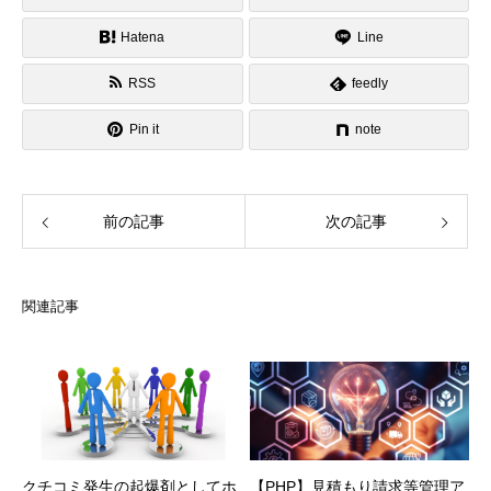
Hatena
Line
RSS
feedly
Pin it
note
前の記事
次の記事
関連記事
クチコミ発生の起爆剤としてホ
【PHP】見積もり請求等管理ア